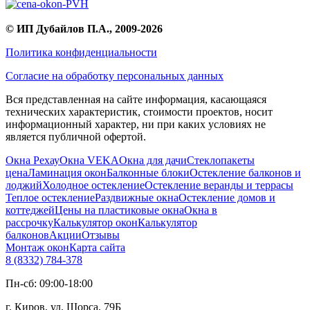
©
ИП Дубайлов П.А.
, 2009-2026
Политика конфиденциальности
Согласие на обработку персональных данных
Вся представленная на сайте информация, касающаяся
технических характеристик, стоимости проектов, носит
информационный характер, ни при каких условиях не
является публичной офертой.
Окна Рехау
Окна VEKA
Окна для дачи
Стеклопакеты
цена
Ламинация окон
Балконные блоки
Остекление балконов и
лоджий
Холодное остекление
Остекление веранды и террасы
Теплое остекление
Раздвижные окна
Остекление домов и
коттеджей
Цены на пластиковые окна
Окна в
рассрочку
Калькулятор окон
Калькулятор
балконов
Акции
Отзывы
Монтаж окон
Карта сайта
8 (8332) 784-378
Пн-сб: 09:00-18:00
г. Киров, ул. Щорса, 79Б