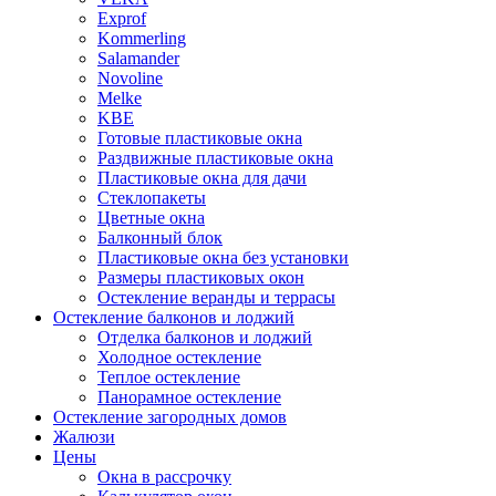
Exprof
Kommerling
Salamander
Novoline
Melke
KBE
Готовые пластиковые окна
Раздвижные пластиковые окна
Пластиковые окна для дачи
Стеклопакеты
Цветные окна
Балконный блок
Пластиковые окна без установки
Размеры пластиковых окон
Остекление веранды и террасы
Остекление балконов и лоджий
Отделка балконов и лоджий
Холодное остекление
Теплое остекление
Панорамное остекление
Остекление загородных домов
Жалюзи
Цены
Окна в рассрочку